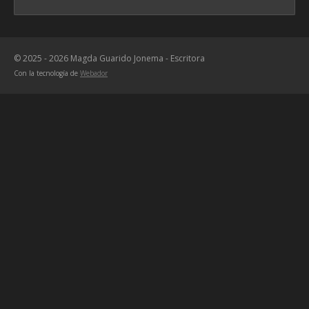
© 2025 - 2026 Magda Guarido Jonema - Escritora
Con la tecnología de
Webador