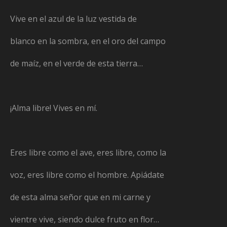
Vive en el azul de la luz vestida de
blanco en la sombra, en el oro del campo
de maíz, en el verde de esta tierra…
¡Alma libre! Vives en mí.
Eres libre como el ave, eres libre, como la
voz, eres libre como el hombre. Apiádate
de esta alma señor que en mi carne y
vientre vive, siendo dulce fruto en flor…